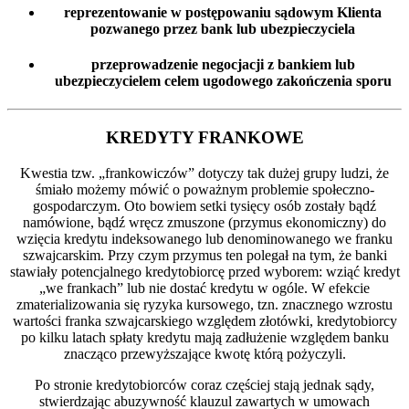
reprezentowanie w postępowaniu sądowym Klienta
pozwanego przez bank lub ubezpieczyciela
przeprowadzenie negocjacji z bankiem lub
ubezpieczycielem celem ugodowego zakończenia sporu
KREDYTY FRANKOWE
Kwestia tzw. „frankowiczów” dotyczy tak dużej grupy ludzi, że
śmiało możemy mówić o poważnym problemie społeczno-
gospodarczym. Oto bowiem setki tysięcy osób zostały bądź
namówione, bądź wręcz zmuszone (przymus ekonomiczny) do
wzięcia kredytu indeksowanego lub denominowanego we franku
szwajcarskim. Przy czym przymus ten polegał na tym, że banki
stawiały potencjalnego kredytobiorcę przed wyborem: wziąć kredyt
„we frankach” lub nie dostać kredytu w ogóle. W efekcie
zmaterializowania się ryzyka kursowego, tzn. znacznego wzrostu
wartości franka szwajcarskiego względem złotówki, kredytobiorcy
po kilku latach spłaty kredytu mają zadłużenie względem banku
znacząco przewyższające kwotę którą pożyczyli.
Po stronie kredytobiorców coraz częściej stają jednak sądy,
stwierdzając abuzywność klauzul zawartych w umowach