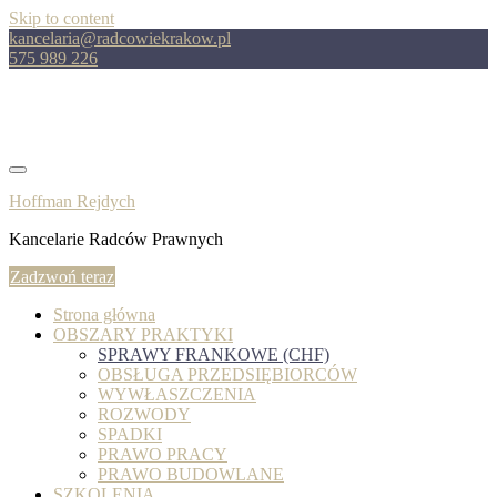
Skip to content
kancelaria@radcowiekrakow.pl
575 989 226
Hoffman Rejdych
Kancelarie Radców Prawnych
Zadzwoń teraz
Strona główna
OBSZARY PRAKTYKI
SPRAWY FRANKOWE (CHF)
OBSŁUGA PRZEDSIĘBIORCÓW
WYWŁASZCZENIA
ROZWODY
SPADKI
PRAWO PRACY
PRAWO BUDOWLANE
SZKOLENIA