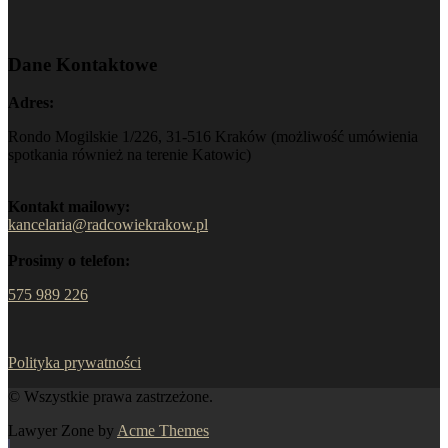
Dane Kontaktowe
Adres:
Rondo Mogilskie 1/226, 31-516 Kraków (możliwość umówienia
spotkania również na terenie Katowic)
Kontakt mailowy:
kancelaria@radcowiekrakow.pl
Prosimy o telefon:
575 989 226
Polityka prywatności
© Wszystkie prawa zastrzeżone.
Lawyer Zone by
Acme Themes