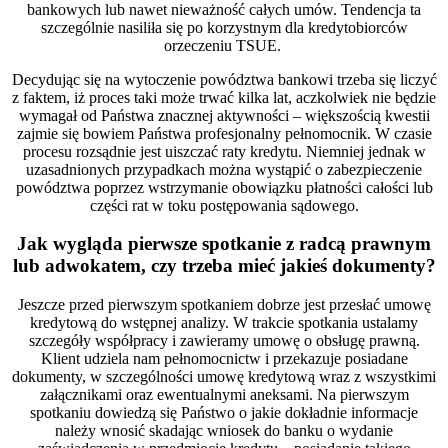
bankowych lub nawet nieważność całych umów. Tendencja ta
szczególnie nasiliła się po korzystnym dla kredytobiorców
orzeczeniu TSUE.
Decydując się na wytoczenie powództwa bankowi trzeba się liczyć
z faktem, iż proces taki może trwać kilka lat, aczkolwiek nie będzie
wymagał od Państwa znacznej aktywności – większością kwestii
zajmie się bowiem Państwa profesjonalny pełnomocnik. W czasie
procesu rozsądnie jest uiszczać raty kredytu. Niemniej jednak w
uzasadnionych przypadkach można wystąpić o zabezpieczenie
powództwa poprzez wstrzymanie obowiązku płatności całości lub
części rat w toku postępowania sądowego.
Jak wygląda pierwsze spotkanie z radcą prawnym
lub adwokatem, czy trzeba mieć jakieś dokumenty?
Jeszcze przed pierwszym spotkaniem dobrze jest przesłać umowę
kredytową do wstępnej analizy. W trakcie spotkania ustalamy
szczegóły współpracy i zawieramy umowę o obsługę prawną.
Klient udziela nam pełnomocnictw i przekazuje posiadane
dokumenty, w szczególności umowę kredytową wraz z wszystkimi
załącznikami oraz ewentualnymi aneksami. Na pierwszym
spotkaniu dowiedzą się Państwo o jakie dokładnie informacje
należy wnosić skadając wniosek do banku o wydanie