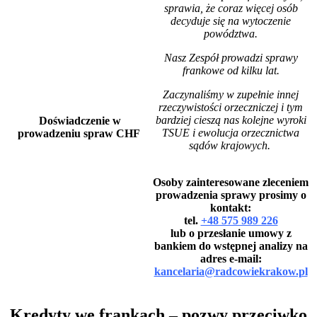
sprawia, że coraz więcej osób
decyduje się na wytoczenie
powództwa.
Nasz Zespół prowadzi sprawy
frankowe od kilku lat.
Zaczynaliśmy w zupełnie innej
rzeczywistości orzeczniczej i tym
bardziej cieszą nas kolejne wyroki
Doświadczenie w
TSUE i ewolucja orzecznictwa
prowadzeniu spraw CHF
sądów krajowych.
Osoby zainteresowane zleceniem
prowadzenia sprawy prosimy o
kontakt:
tel.
+48 575 989 226
lub o przesłanie umowy z
bankiem do wstępnej analizy na
adres e-mail:
kancelaria@radcowiekrakow.pl
Kredyty we frankach – pozwy przeciwko