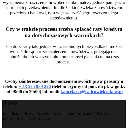
wystąpienia z roszczeniami wobec banku, należy jednak pamiętać o
terminach przedawnienia. Im dłużej ktoś zwleka z powództwem
przeciwko bankowi, tym większa część jego roszczeń ulega
przedawnieniu.
Czy w trakcie procesu trzeba spłacać raty kredytu
na dotychczasowych warunkach?
Co do zasady tak, jednak w uzasadnionych przypadkach można
wnosić do sądu o zabezpieczenie powództwa, polegające na
obniżeniu lub wstrzymaniu konieczności płacenia rat na czas
procesu.
Osoby zainteresowane dochodzeniem swoich praw prosimy o
telefon:
+ 48 575 989 226
(telefon czynny od pon. do pt. w godz.
od 08:00 do 20:00) lub mail:
kancelaria@radcowiekrakow.pl
O Nas
Wieloletnie doświadczenie pozwala nam prowadzić Państwa
sprawy w należyty sposób.