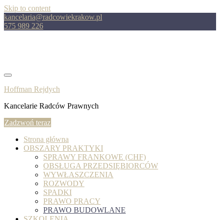
Skip to content
kancelaria@radcowiekrakow.pl
575 989 226
Hoffman Rejdych
Kancelarie Radców Prawnych
Zadzwoń teraz
Strona główna
OBSZARY PRAKTYKI
SPRAWY FRANKOWE (CHF)
OBSŁUGA PRZEDSIĘBIORCÓW
WYWŁASZCZENIA
ROZWODY
SPADKI
PRAWO PRACY
PRAWO BUDOWLANE
SZKOLENIA