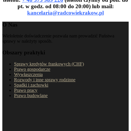
pt. w godz. od 08:00 do 20:00) lub mail:
kancelaria@radcowiekrakow.pl
O Nas
Wieloletnie doświadczenie pozwala nam prowadzić Państwa
sprawy w należyty sposób.
Obszary praktyki
Sprawy kredytów frankowych (CHF)
Prawo gospodarcze
Wywłaszczenia
Rozwody i inne sprawy rodzinne
Spadki i zachowki
Prawo pracy
Prawo budowlane