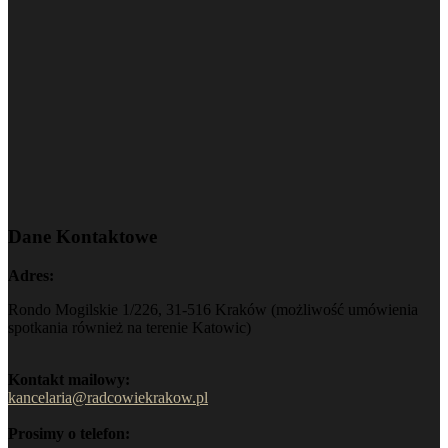
Dane Kontaktowe
Adres:
Rondo Mogilskie 1/226, 31-516 Kraków (możliwość umówienia
spotkania również na terenie Katowic)
Kontakt mailowy:
kancelaria@radcowiekrakow.pl
Prosimy o telefon: