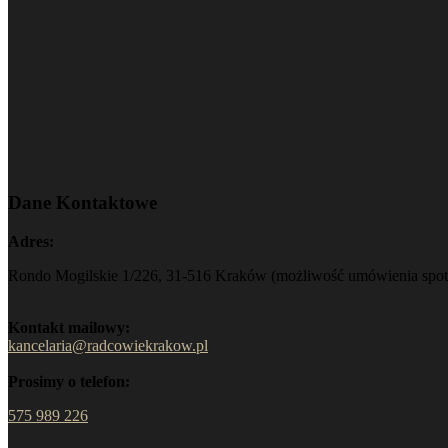
Dane Kontaktowe
Adres:
Rondo Mogilskie 1/226, 31-516 Kraków (możliwość umówienia spotk
Kontakt mailowy:
kancelaria@radcowiekrakow.pl
Prosimy o telefon:
575 989 226