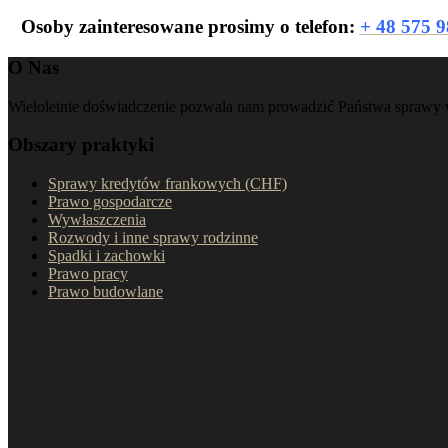
Osoby zainteresowane prosimy o telefon:
+ 48 575 9
O Nas
Wieloletnie doświadczenie pozwala nam prowadzić Państwa sprawy 
Obszary praktyki
Sprawy kredytów frankowych (CHF)
Prawo gospodarcze
Wywłaszczenia
Rozwody i inne sprawy rodzinne
Spadki i zachowki
Prawo pracy
Prawo budowlane