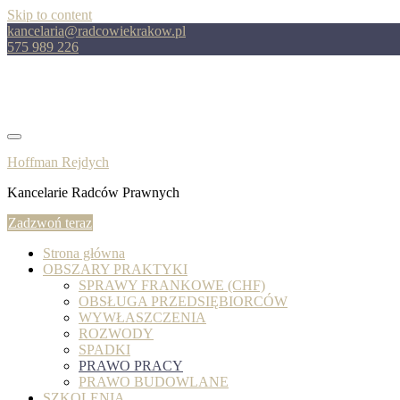
Skip to content
kancelaria@radcowiekrakow.pl
575 989 226
Hoffman Rejdych
Kancelarie Radców Prawnych
Zadzwoń teraz
Strona główna
OBSZARY PRAKTYKI
SPRAWY FRANKOWE (CHF)
OBSŁUGA PRZEDSIĘBIORCÓW
WYWŁASZCZENIA
ROZWODY
SPADKI
PRAWO PRACY
PRAWO BUDOWLANE
SZKOLENIA